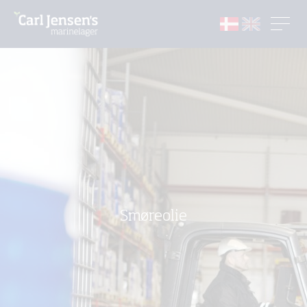
Smøreolie