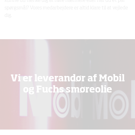
Kunne du tænke dig at høre nærmere eller har du et par
spørgsmål? Vores medarbejdere er altid klare til at vejlede
dig.
Vi er leverandør af Mobil
og Fuchs smøreolie