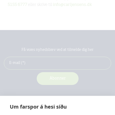
5155 6777
eller skrive til
info@carljensens.dk
Få vores nyhedsbrev ved at tilmelde dig her
Um farspor á hesi síðu