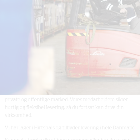
Smøreolie
Vi leverer smøreolie til erhvervskunder og tilbyder en lang
række produkter af smøremidler fra Mobil, Fuchs, Castrol,
Shell og Texaco til de enkelte kunders behov. Vi tilbyder
produkter og servicer i adskillige erhvervsområder i det
private og offentlige marked. Vores medarbejdere sikrer
hurtig og fleksibel levering, så du fortsat kan drive din
virksomhed.
Vi har lager i Hirtshals og tilbyder levering i hele Danmark.