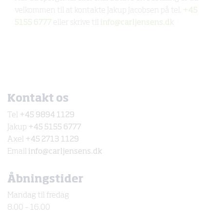
velkommen til at kontakte Jakup Jacobsen på tel.
+45
5155 6777
eller skrive til
info@carljensens.dk
Kontakt os
Tel
+45 9894 1129
Jakup
+45 5155 6777
Axel
+45 2713 1129
Email
info@carljensens.dk
Åbningstider
Mandag til fredag
8.00 – 16.00