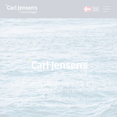
Carl Jensen’s Marinelager har et bredt
produktsortiment
smøremidler fra Mobil, Fuchs, Castrol, Shell og Texaco, bunkers
olie (MGO), Urea, fyringsolie og rengøringsmidler