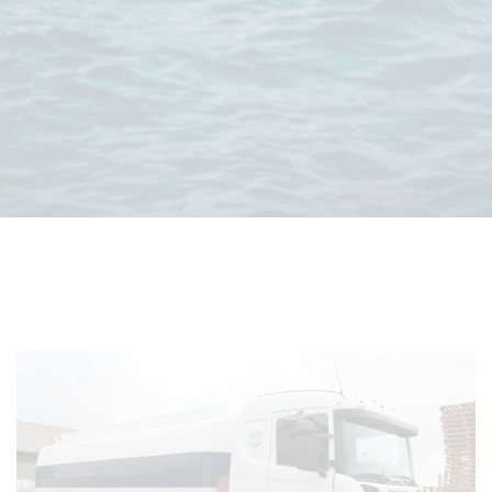
Smøreolie
Vi er leverandør af Mobil, Fuchs, Castrol, Shell og
Texaco smøreolie.
Smøreolie