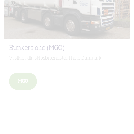
Bunkers olie (MGO)
Vi sikrer dig skibsbrændstof i hele Danmark.
MGO