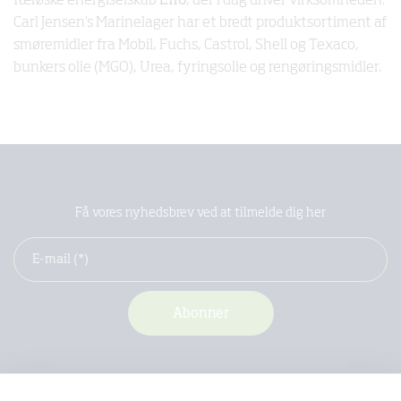
færøske energiselskab
Effo
, der i dag driver virksomheden.
Carl Jensen’s Marinelager har et bredt produktsortiment af
smøremidler fra Mobil, Fuchs, Castrol, Shell og Texaco,
bunkers olie (MGO), Urea, fyringsolie og rengøringsmidler.
Få vores nyhedsbrev ved at tilmelde dig her