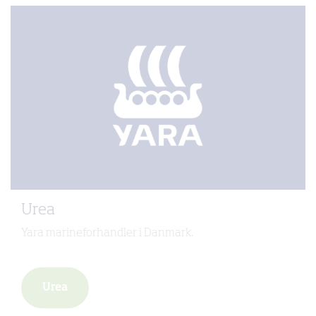
Urea
Yara marineforhandler i Danmark.
Urea