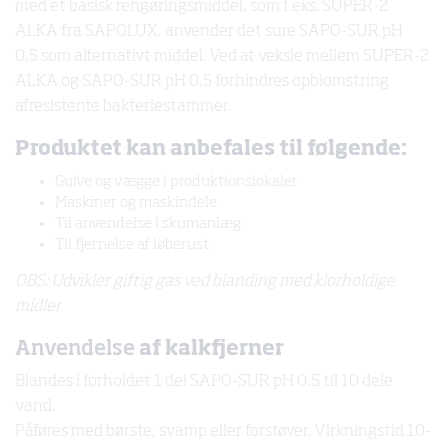
med et basisk rengøringsmiddel, som f.eks. SUPER-2
ALKA fra SAPOLUX, anvender det sure SAPO-SUR pH
0,5 som alternativt middel. Ved at veksle mellem SUPER-2
ALKA og SAPO-SUR pH 0,5 forhindres opblomstring
afresistente bakteriestammer.
Produktet kan anbefales til følgende:
Gulve og vægge i produktionslokaler
Maskiner og maskindele
Til anvendelse i skumanlæg
Til fjernelse af løberust
OBS: Udvikler giftig gas ved blanding med klorholdige
midler
Anvendelse
af kalkfjerner
Blandes i forholdet 1 del SAPO-SUR pH 0,5 til 10 dele
vand.
Påføres med børste, svamp eller forstøver. Virkningstid 10-