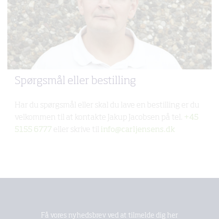
Spørgsmål eller bestilling
Har du spørgsmål eller skal du lave en bestilling er du
velkommen til at kontakte Jakup Jacobsen på tel.
+45
5155 6777
eller skrive til
info@carljensens.dk
Få vores nyhedsbrev ved at tilmelde dig her