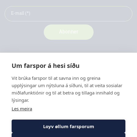
Um farspor á hesi síðu
Vit brúka farspor til at savna inn og greina
upplýsingar um nýtsluna á síðuni, til at veita sosialar
Kontakt
miðlafunktiónir og til at betra og tillaga innihald og
Menu
lýsingar.
Les meira
Loyv øllum farsporum