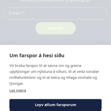
Få vores nyhedsbrev ved at tilmelde dig her
Um farspor á hesi síðu
Vit brúka farspor til at savna inn og greina
upplýsingar um nýtsluna á síðuni, til at veita sosialar
Kontakt
miðlafunktiónir og til at betra og tillaga innihald og
Menu
lýsingar.
Les meira
Loyv øllum farsporum