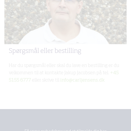
Spørgsmål eller bestilling
Har du spørgsmål eller skal du lave en bestilling er du
velkommen til at kontakte Jakup Jacobsen på tel.
+45
5155 6777
eller skrive til
info@carljensens.dk