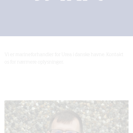
Vi er marineforhandler for Urea i danske havne. Kontakt
os for nærmere oplysninger.